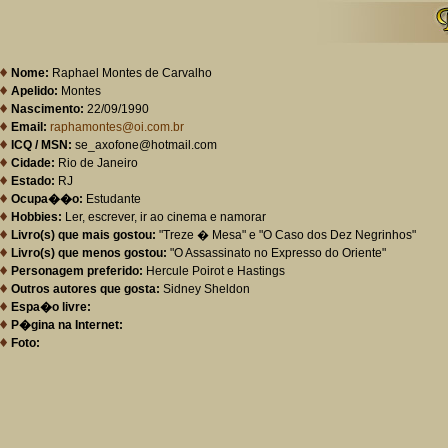
Nome:
Raphael Montes de Carvalho
Apelido:
Montes
Nascimento:
22/09/1990
Email:
raphamontes@oi.com.br
ICQ / MSN:
se_axofone@hotmail.com
Cidade:
Rio de Janeiro
Estado:
RJ
Ocupa��o:
Estudante
Hobbies:
Ler, escrever, ir ao cinema e namorar
Livro(s) que mais gostou:
"Treze � Mesa" e "O Caso dos Dez Negrinhos"
Livro(s) que menos gostou:
"O Assassinato no Expresso do Oriente"
Personagem preferido:
Hercule Poirot e Hastings
Outros autores que gosta:
Sidney Sheldon
Espa�o livre:
P�gina na Internet:
Foto: