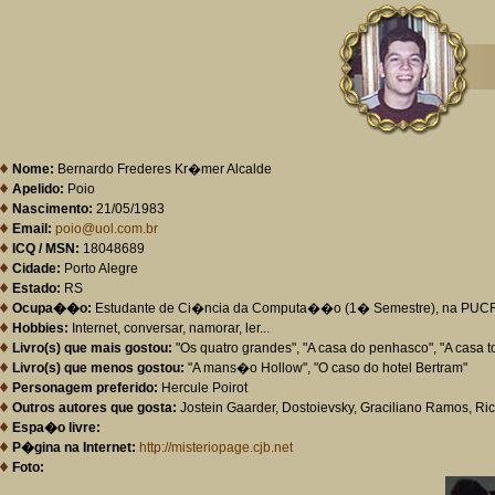
Nome:
Bernardo Frederes Kr�mer Alcalde
Apelido:
Poio
Nascimento:
21/05/1983
Email:
poio@uol.com.br
ICQ / MSN:
18048689
Cidade:
Porto Alegre
Estado:
RS
Ocupa��o:
Estudante de Ci�ncia da Computa��o (1� Semestre), na PUC
Hobbies:
Internet, conversar, namorar, ler...
Livro(s) que mais gostou:
"Os quatro grandes", "A casa do penhasco", "A casa 
Livro(s) que menos gostou:
"A mans�o Hollow", "O caso do hotel Bertram"
Personagem preferido:
Hercule Poirot
Outros autores que gosta:
Jostein Gaarder, Dostoievsky, Graciliano Ramos, Ri
Espa�o livre:
P�gina na Internet:
http://misteriopage.cjb.net
Foto: