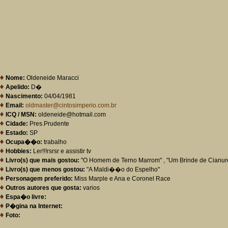
Nome:
Oldeneide Maracci
Apelido:
D�
Nascimento:
04/04/1981
Email:
oldmaster@cintosimperio.com.br
ICQ / MSN:
oldeneide@hotmail.com
Cidade:
Pres.Prudente
Estado:
SP
Ocupa��o:
trabalho
Hobbies:
Ler!!!rsrsr e assistir tv
Livro(s) que mais gostou:
"O Homem de Terno Marrom" , "Um Brinde de Cianur
Livro(s) que menos gostou:
"A Maldi��o do Espelho"
Personagem preferido:
Miss Marple e Ana e Coronel Race
Outros autores que gosta:
varios
Espa�o livre:
P�gina na Internet:
Foto: