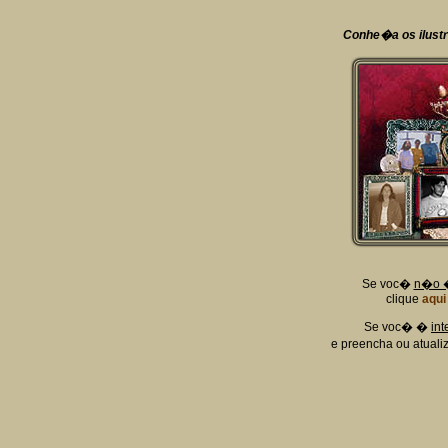
Conhe�a os ilus
Se voc�
n�o �
clique
aqui
Se voc� �
int
e preencha ou atuali