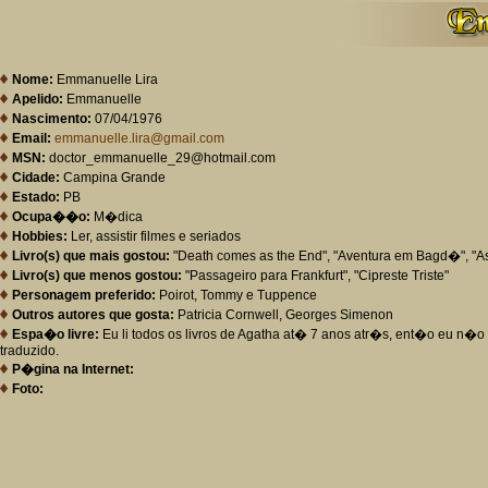
Nome:
Emmanuelle Lira
Apelido:
Emmanuelle
Nascimento:
07/04/1976
Email:
emmanuelle.lira@gmail.com
MSN:
doctor_emmanuelle_29@hotmail.com
Cidade:
Campina Grande
Estado:
PB
Ocupa��o:
M�dica
Hobbies:
Ler, assistir filmes e seriados
Livro(s) que mais gostou:
"Death comes as the End", "Aventura em Bagd�", "As
Livro(s) que menos gostou:
"Passageiro para Frankfurt", "Cipreste Triste"
Personagem preferido:
Poirot, Tommy e Tuppence
Outros autores que gosta:
Patricia Cornwell, Georges Simenon
Espa�o livre:
Eu li todos os livros de Agatha at� 7 anos atr�s, ent�o eu n�o
traduzido.
P�gina na Internet:
Foto: