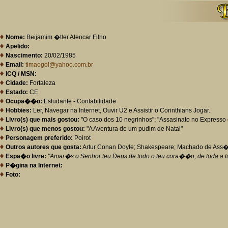
Nome:
Beijamim �tler Alencar Filho
Apelido:
Nascimento:
20/02/1985
Email:
timaogol@yahoo.com.br
ICQ / MSN:
Cidade:
Fortaleza
Estado:
CE
Ocupa��o:
Estudante - Contabilidade
Hobbies:
Ler, Navegar na Internet, Ouvir U2 e Assistir o Corinthians Jogar.
Livro(s) que mais gostou:
"O caso dos 10 negrinhos"; "Assasinato no Expresso d
Livro(s) que menos gostou:
"A Aventura de um pudim de Natal"
Personagem preferido:
Poirot
Outros autores que gosta:
Artur Conan Doyle; Shakespeare; Machado de Ass�
Espa�o livre:
"Amar�s o Senhor teu Deus de todo o teu cora��o, de toda a tu
P�gina na Internet:
Foto: